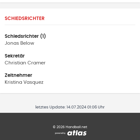
SCHIEDSRICHTER
Schiedsrichter (1)
Jonas
Below
Sekretär
Christian
Cramer
Zeitnehmer
Kristina
Vasquez
letztes Update:
14.07.2024 01:06 Uhr
©
2026
Handball.net