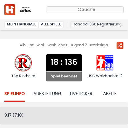
Suche
MEIN HANDBALL
ALLE SPIELE
Handball360 Registrierung
Alb-Enz-Saal - weibliche E-Jugend 2. Bezirksliga
18
:
136
TSV Rintheim
HSG Walzbachtal 2
Spiel beendet
SPIELINFO
AUFSTELLUNG
LIVETICKER
TABELLE
H
9:17 (7:10)