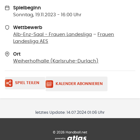
Spielbeginn
Sonntag, 19.11.2023 - 16:00 Uhr
Wettbewerb
Alb-Enz-Saal - Frauen Landesliga
–
Frauen
Landesliga AES
Ort
Weiherhofhalle
(
Karlsruhe-Durlach
)
SPIEL TEILEN
KALENDER ABONNIEREN
letztes Update:
14.07.2024 01:06 Uhr
©
2026
Handball.net