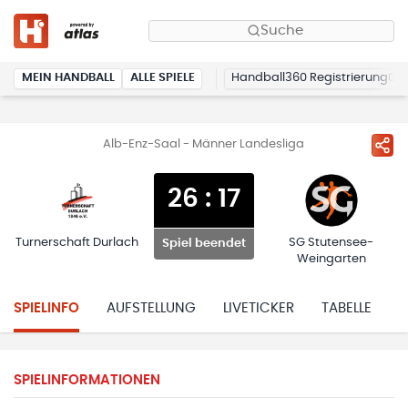
Suche
MEIN HANDBALL
ALLE SPIELE
Handball360 Registrierung
Alb-Enz-Saal - Männer Landesliga
26
:
17
Turnerschaft Durlach
SG Stutensee-
Spiel beendet
Weingarten
SPIELINFO
AUFSTELLUNG
LIVETICKER
TABELLE
H
SPIELINFORMATIONEN