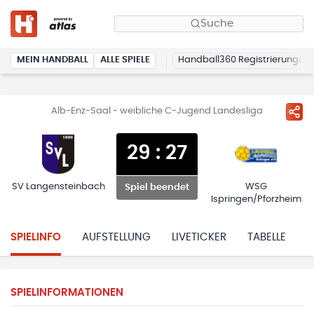
Suche
MEIN HANDBALL
ALLE SPIELE
Handball360 Registrierung
Alb-Enz-Saal - weibliche C-Jugend Landesliga
29
:
27
SV Langensteinbach
WSG
Spiel beendet
Ispringen/Pforzheim
SPIELINFO
AUFSTELLUNG
LIVETICKER
TABELLE
H
SPIELINFORMATIONEN