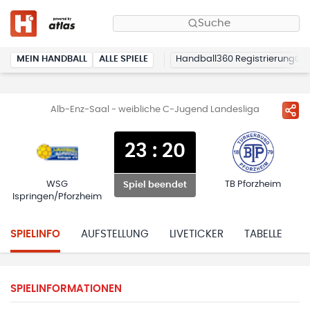
Suche
MEIN HANDBALL
ALLE SPIELE
Handball360 Registrierung
Alb-Enz-Saal - weibliche C-Jugend Landesliga
23
:
20
WSG
TB Pforzheim
Spiel beendet
Ispringen/Pforzheim
SPIELINFO
AUFSTELLUNG
LIVETICKER
TABELLE
H
SPIELINFORMATIONEN