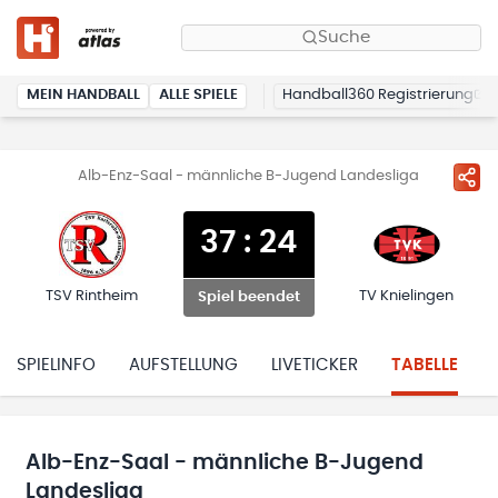
Suche
MEIN HANDBALL
ALLE SPIELE
Handball360 Registrierung
Alb-Enz-Saal - männliche B-Jugend Landesliga
37
:
24
TSV Rintheim
TV Knielingen
Spiel beendet
SPIELINFO
AUFSTELLUNG
LIVETICKER
TABELLE
Alb-Enz-Saal - männliche B-Jugend
Landesliga