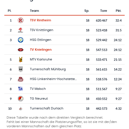
Pl.
Team
Sp.
Tore
Pkt.
Team-Logo
Tabelle mit Vereinsplatzierungen, Spielen, Toren und Punkten
1
18
620
:
467
32:4
TSV Rintheim
2
18
523
:
418
31:5
TSV Knittlingen
3
18
529
:
442
24:12
HSG Ettlingen
18
547
:
513
24:12
TV Knielingen
5
18
533
:
471
21:15
MTV Karlsruhe
6
18
561
:
615
14:22
Turnerschaft Mühlburg
7
18
518
:
576
12:24
HSG Linkenheim-Hochstetten-Liedolsheim
8
18
511
:
567
9:27
TV Malsch
9
18
410
:
552
9:27
TG Neureut
10
18
442
:
573
4:32
Turnerschaft Durlach
Diese Tabelle wurde nach dem direkten Vergleich berechnet.
Fehlt bei einer Mannschaft die Platzierungsziffer, so ist sie mit der/den
vorderen Mannschaften auf dem gleichen Platz.