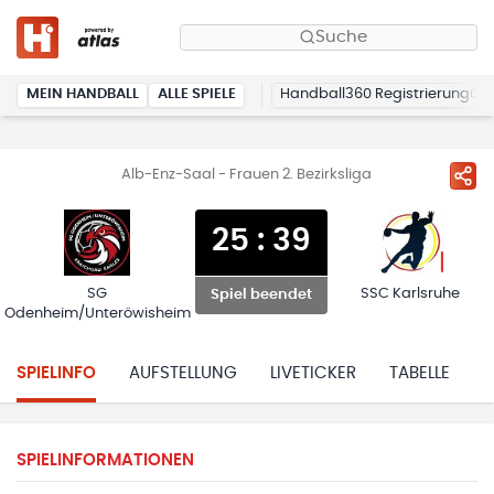
Suche
MEIN HANDBALL
ALLE SPIELE
Handball360 Registrierung
Alb-Enz-Saal - Frauen 2. Bezirksliga
25
:
39
SG
SSC Karlsruhe
Spiel beendet
Odenheim/Unteröwisheim
SPIELINFO
AUFSTELLUNG
LIVETICKER
TABELLE
H
SPIELINFORMATIONEN