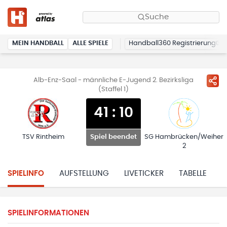
Suche
MEIN HANDBALL
ALLE SPIELE
Handball360 Registrierung
Alb-Enz-Saal - männliche E-Jugend 2. Bezirksliga
(Staffel 1)
41
:
10
TSV Rintheim
SG Hambrücken/Weiher
Spiel beendet
2
SPIELINFO
AUFSTELLUNG
LIVETICKER
TABELLE
H
SPIELINFORMATIONEN