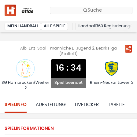
Suche
MEIN HANDBALL
ALLE SPIELE
Handball360 Registrierung
Alb-Enz-Saal - männliche E-Jugend 2. Bezirksliga
(Staffel 1)
16
:
34
SG Hambrücken/Weiher
Rhein-Neckar Löwen 2
Spiel beendet
2
SPIELINFO
AUFSTELLUNG
LIVETICKER
TABELLE
H
SPIELINFORMATIONEN