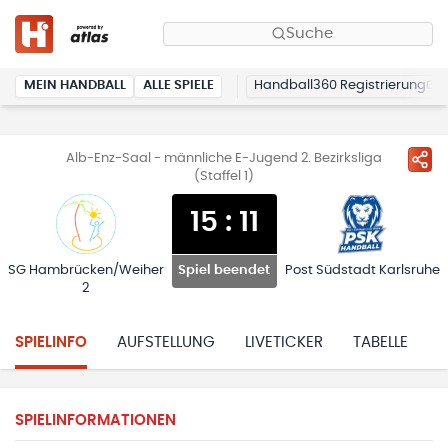
Suche
MEIN HANDBALL
ALLE SPIELE
Handball360 Registrierung
Alb-Enz-Saal - männliche E-Jugend 2. Bezirksliga
(Staffel 1)
15
:
11
SG Hambrücken/Weiher
Post Südstadt Karlsruhe
Spiel beendet
2
SPIELINFO
AUFSTELLUNG
LIVETICKER
TABELLE
H
SPIELINFORMATIONEN