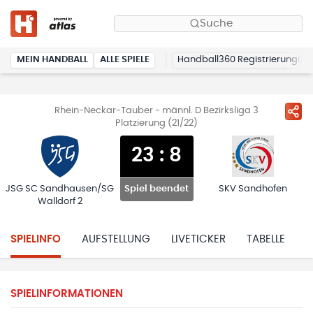
Suche
MEIN HANDBALL
ALLE SPIELE
Handball360 Registrierung
Rhein-Neckar-Tauber - männl. D Bezirksliga 3
Platzierung (21/22)
23
:
8
JSG SC Sandhausen/SG
SKV Sandhofen
Spiel beendet
Walldorf 2
SPIELINFO
AUFSTELLUNG
LIVETICKER
TABELLE
H
SPIELINFORMATIONEN