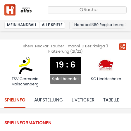
Suche
MEIN HANDBALL
ALLE SPIELE
Handball360 Registrierung
Rhein-Neckar-Tauber - männl. D Bezirksliga 3
Platzierung (21/22)
19
:
6
TSV Germania
SG Heddesheim
Spiel beendet
Malschenberg
SPIELINFO
AUFSTELLUNG
LIVETICKER
TABELLE
H
SPIELINFORMATIONEN