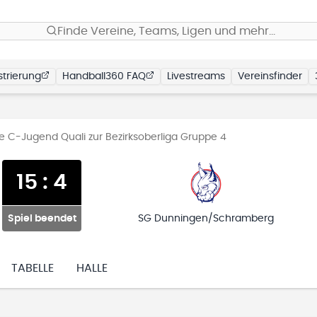
Finde Vereine, Teams, Ligen und mehr…
trierung
Handball360 FAQ
Livestreams
Vereinsfinder
 C-Jugend Quali zur Bezirksoberliga Gruppe 4
15
:
4
Spiel beendet
SG Dunningen/Schramberg
TABELLE
HALLE