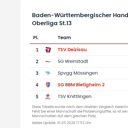
Baden-Württembergischer Hand
Oberliga St.13
Pl.
Team
Team-Logo
Tabelle mit Vereinsplatzierungen, Spielen, 
1
TSV Deizisau
2
SG Weinstadt
3
Spvgg Mössingen
4
SG BBM Bietigheim 2
5
TSV Knittlingen
Diese Tabelle wurde nach dem direkten Vergleich berechn
Fehlt bei einer Mannschaft die Platzierungsziffer, so ist s
Mannschaften auf dem gleichen Platz.
letztes Update:
10.05.2026 17:52 Uhr