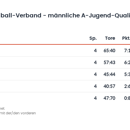
ball-Verband - männliche A-Jugend-Qual
Sp.
Tore
Pkt
Toren und Punkten
4
65
:
40
7:
4
57
:
43
6:
4
45
:
44
5:
4
40
:
57
2:
4
47
:
70
0:
et.
ie mit der/den vorderen