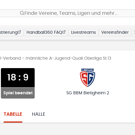
Finde Vereine, Teams, Ligen und mehr…
trierung
Handball360 FAQ
Livestreams
Vereinsfinder
Verband - männliche A-Jugend-Quali Oberliga St.13
18
:
9
Spiel beendet
SG BBM Bietigheim 2
TABELLE
HALLE