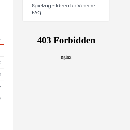
Spielzug - Ideen für Vereine
FAQ
i
.
1
2
3
6
8