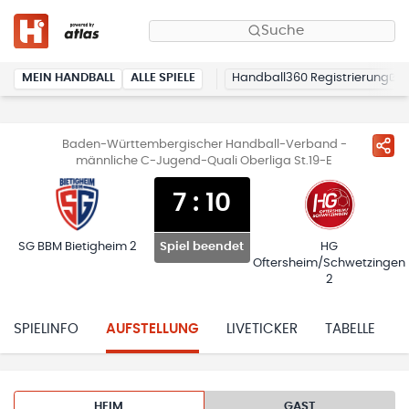
Suche
MEIN HANDBALL
ALLE SPIELE
Handball360 Registrierung
Baden-Württembergischer Handball-Verband -
männliche C-Jugend-Quali Oberliga St.19-E
7
:
10
SG BBM Bietigheim 2
HG
Spiel beendet
Oftersheim/Schwetzingen
2
SPIELINFO
AUFSTELLUNG
LIVETICKER
TABELLE
HEIM
GAST