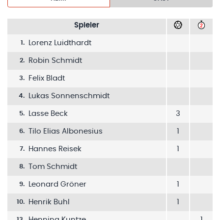
Spieler
Lorenz Luidthardt
1
.
Robin Schmidt
2
.
Felix Bladt
3
.
Lukas Sonnenschmidt
4
.
Lasse Beck
3
5
.
Tilo Elias Albonesius
1
6
.
Hannes Reisek
1
7
.
Tom Schmidt
8
.
Leonard Gröner
1
9
.
Henrik Buhl
1
10
.
Henning Kuntze
1
13
.