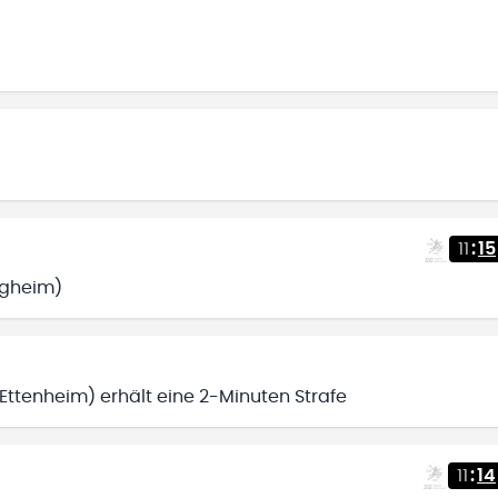
11
:
15
tigheim)
Ettenheim) erhält eine 2-Minuten Strafe
11
:
14