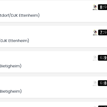
8
:
9
ltdorf/DJK Ettenheim)
7
:
9
f/DJK Ettenheim)
6
:
9
 Bietigheim)
6
:
8
 Bietigheim)