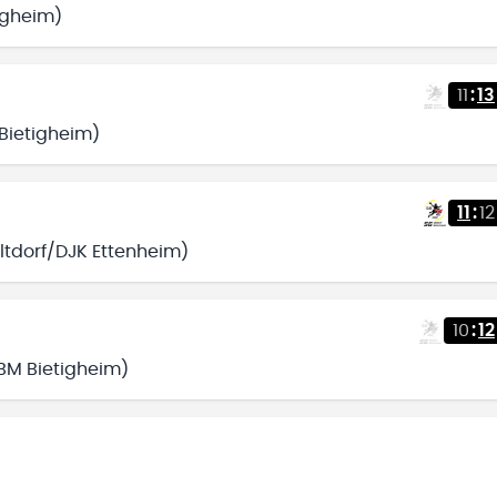
tigheim)
11
:
13
 Bietigheim)
11
:
12
Altdorf/DJK Ettenheim)
10
:
12
BBM Bietigheim)