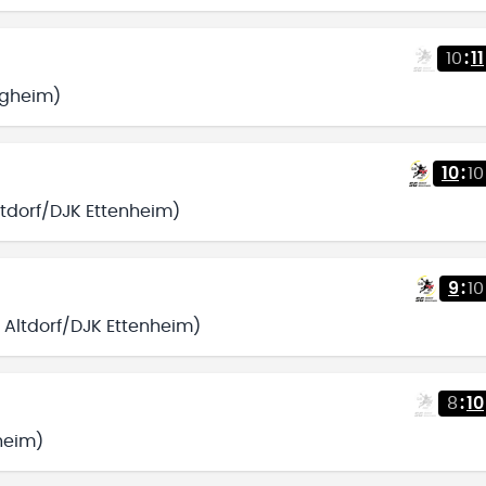
10
:
11
tigheim)
10
:
10
ltdorf/DJK Ettenheim)
9
:
10
 Altdorf/DJK Ettenheim)
8
:
10
gheim)