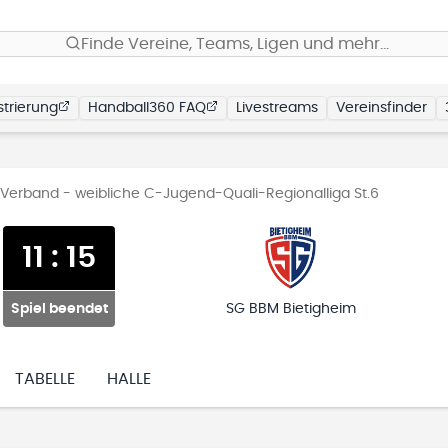
Finde Vereine, Teams, Ligen und mehr…
trierung
Handball360 FAQ
Livestreams
Vereinsfinder
erband - weibliche C-Jugend-Quali-Regionalliga St.6
11
:
15
Spiel beendet
SG BBM Bietigheim
TABELLE
HALLE