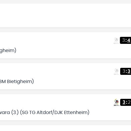
3
:
4
tigheim)
3
:
3
BBM Bietigheim)
3
:
2
ra (3.) (SG TG Altdorf/DJK Ettenheim)