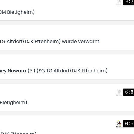
6
:
7
BBM Bietigheim)
G Altdorf/DJK Ettenheim) wurde verwarnt
y Nowara (3.) (SG TG Altdorf/DJK Ettenheim)
6
:
6
 Bietigheim)
6
:
5