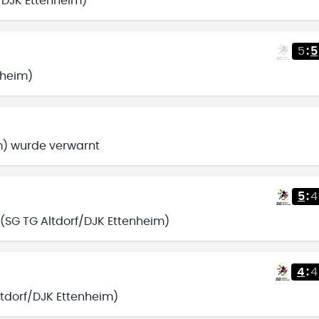
f/DJK Ettenheim)
5
:
5
gheim)
m) wurde verwarnt
5
:
4
(SG TG Altdorf/DJK Ettenheim)
4
:
4
ltdorf/DJK Ettenheim)