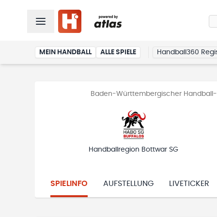
MEIN HANDBALL
ALLE SPIELE
Handball360 Regis
Baden-Württembergischer Handball-V
Handballregion Bottwar SG
SPIELINFO
AUFSTELLUNG
LIVETICKER