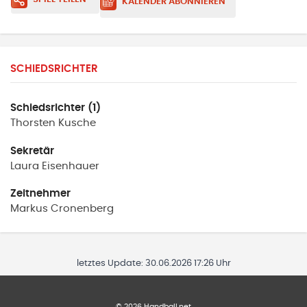
KALENDER ABONNIEREN
SCHIEDSRICHTER
Schiedsrichter (1)
Thorsten
Kusche
Sekretär
Laura
Eisenhauer
Zeitnehmer
Markus
Cronenberg
letztes Update:
30.06.2026 17:26 Uhr
©
2026
Handball.net