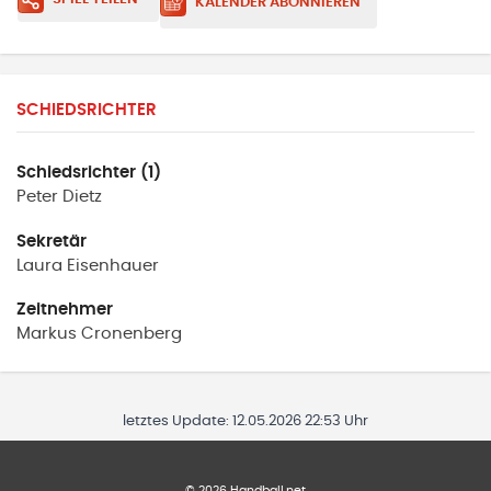
KALENDER ABONNIEREN
SCHIEDSRICHTER
Schiedsrichter (1)
Peter
Dietz
Sekretär
Laura
Eisenhauer
Zeitnehmer
Markus
Cronenberg
letztes Update:
12.05.2026 22:53 Uhr
©
2026
Handball.net