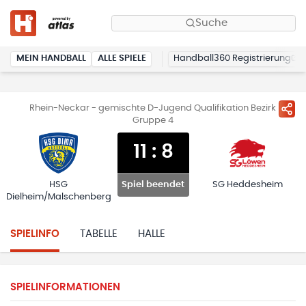
Suche
MEIN HANDBALL
ALLE SPIELE
Handball360 Registrierung
Rhein-Neckar - gemischte D-Jugend Qualifikation Bezirk
Gruppe 4
11
:
8
HSG
SG Heddesheim
Spiel beendet
Dielheim/Malschenberg
SPIELINFO
TABELLE
HALLE
SPIELINFORMATIONEN