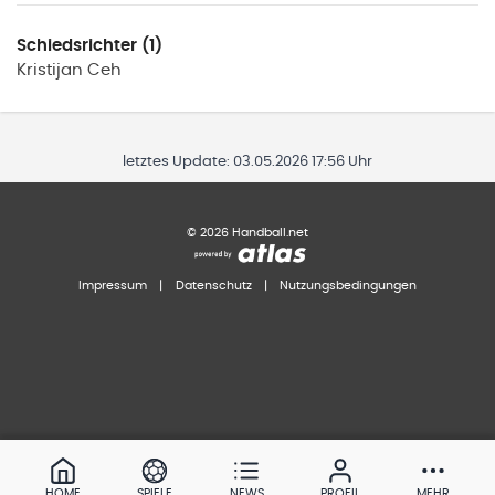
Schiedsrichter (1)
Kristijan
Ceh
letztes Update:
03.05.2026 17:56 Uhr
©
2026
Handball.net
Impressum
|
Datenschutz
|
Nutzungsbedingungen
HOME
SPIELE
NEWS
PROFIL
MEHR