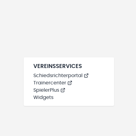
VEREINSSERVICES
Schiedsrichterportal
Trainercenter
SpielerPlus
Widgets