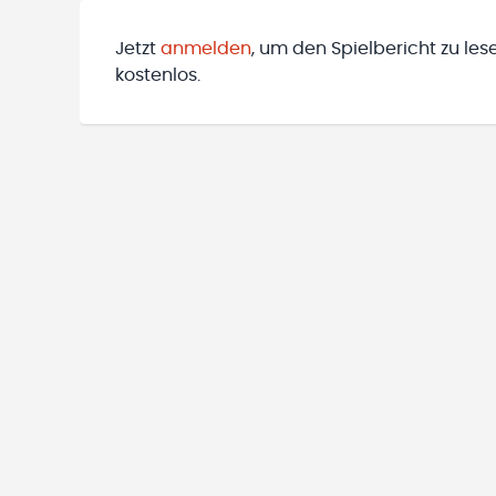
Jetzt
anmelden
, um den Spielbericht zu les
kostenlos.