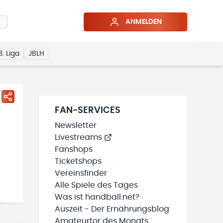
ANMELDEN
3. Liga
JBLH
FAN-SERVICES
Newsletter
Livestreams
Fanshops
Ticketshops
Vereinsfinder
Alle Spiele des Tages
Was ist handball.net?
Auszeit - Der Ernährungsblog
Amateurtor des Monats