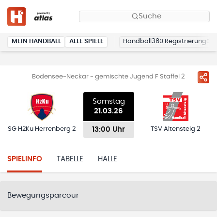
Suche
MEIN HANDBALL
ALLE SPIELE
Handball360 Registrierung
Bodensee-Neckar - gemischte Jugend F Staffel 2
Samstag
21.03.26
13:00 Uhr
SG H2Ku Herrenberg 2
TSV Altensteig 2
SPIELINFO
TABELLE
HALLE
Bewegungsparcour