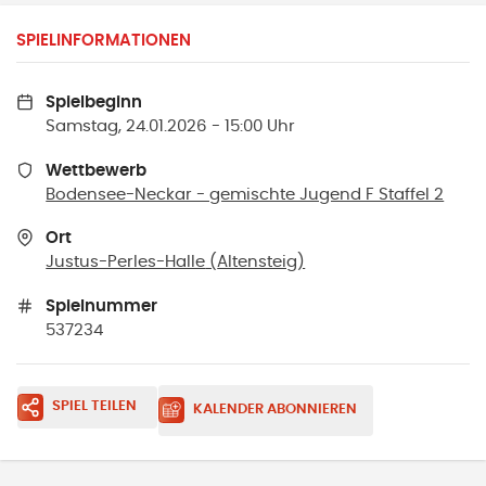
SPIELINFORMATIONEN
Spielbeginn
Samstag, 24.01.2026 - 15:00 Uhr
Wettbewerb
Bodensee-Neckar - gemischte Jugend F Staffel 2
Ort
Justus-Perles-Halle
(
Altensteig
)
Spielnummer
537234
SPIEL TEILEN
KALENDER ABONNIEREN