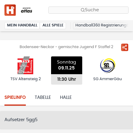
Suche
MEIN HANDBALL
ALLE SPIELE
Handball360 Registrierung
Bodensee-Neckar - gemischte Jugend F Staffel 2
Sonntag
09.11.25
11:30 Uhr
TSV Altensteig 2
SG AmmerGäu
SPIELINFO
TABELLE
HALLE
Aufsetzer 5gg5