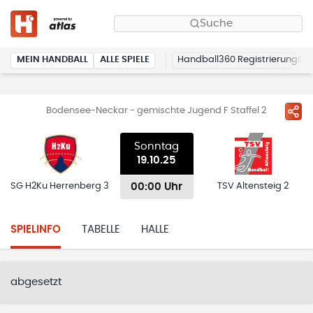
Suche
MEIN HANDBALL
ALLE SPIELE
Handball360 Registrierung
Bodensee-Neckar - gemischte Jugend F Staffel 2
Sonntag
19.10.25
00:00 Uhr
SG H2Ku Herrenberg 3
TSV Altensteig 2
SPIELINFO
TABELLE
HALLE
abgesetzt