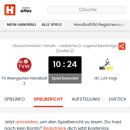
Suche
MEIN HANDBALL
ALLE SPIELE
Handball360 Registrierung
Oberschwaben-Ostalb - weibliche D-Jugend Bezirksliga
(Staffel 2)
10
:
24
TV Weingarten Handball
HC LJG Vogt
Spiel beendet
2
SPIELINFO
SPIELBERICHT
AUFSTELLUNG
LIVETICKE
Jetzt
anmelden
, um den Spielbericht zu lesen. Du hast
noch kein Konto?
Registriere
dich jetzt kostenlos.