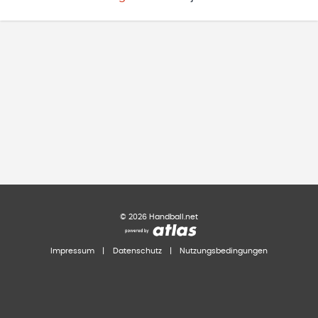
©
2026
Handball.net
Impressum
|
Datenschutz
|
Nutzungsbedingungen