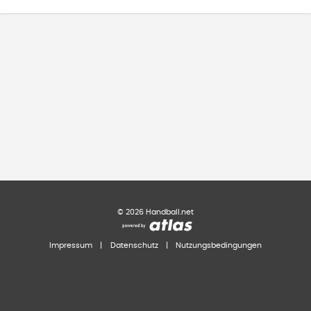
©
2026
Handball.net
Impressum
|
Datenschutz
|
Nutzungsbedingungen