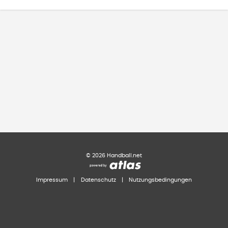
©
2026
Handball.net
Impressum
|
Datenschutz
|
Nutzungsbedingungen