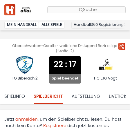
Suche
MEIN HANDBALL
ALLE SPIELE
Handball360 Registrierung
Oberschwaben-Ostalb - weibliche D-Jugend Bezirksliga
(Staffel 2)
22
:
17
TG Biberach 2
HC LJG Vogt
Spiel beendet
SPIELINFO
SPIELBERICHT
AUFSTELLUNG
LIVETICKE
Jetzt
anmelden
, um den Spielbericht zu lesen. Du hast
noch kein Konto?
Registriere
dich jetzt kostenlos.