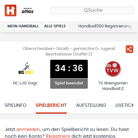
Suche
MEIN HANDBALL
ALLE SPIELE
Handball360 Registrierung
Oberschwaben-Ostalb - gemischte D-Jugend
Bezirksklasse (Staffel 3)
34
:
36
HC LJG Vogt
TV Weingarten
Spiel beendet
Handball 2
SPIELINFO
SPIELBERICHT
AUFSTELLUNG
LIVETICKE
Jetzt
anmelden
, um den Spielbericht zu lesen. Du hast
noch kein Konto?
Registriere
dich jetzt kostenlos.