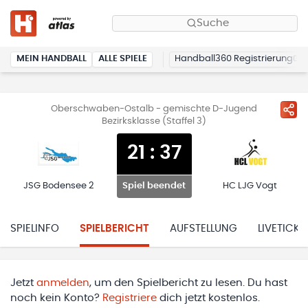
Suche
MEIN HANDBALL
ALLE SPIELE
Handball360 Registrierung
Oberschwaben-Ostalb - gemischte D-Jugend
Bezirksklasse (Staffel 3)
21
:
37
JSG Bodensee 2
HC LJG Vogt
Spiel beendet
SPIELINFO
SPIELBERICHT
AUFSTELLUNG
LIVETICKE
Jetzt
anmelden
, um den Spielbericht zu lesen. Du hast
noch kein Konto?
Registriere
dich jetzt kostenlos.