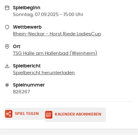
Spielbeginn
Sonntag, 07.09.2025 - 15:00 Uhr
Wettbewerb
Rhein-Neckar - Horst Riede LadiesCup
Ort
TSG Halle am Hallenbad
(
Weinheim
)
Spielbericht
Spielbericht herunterladen
Spielnummer
826267
SPIEL TEILEN
KALENDER ABONNIEREN