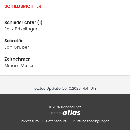
SCHIEDSRICHTER
Schiedsrichter (1)
Felix
Prisslinger
Sekretär
Jan
Gruber
Zeitnehmer
Miriam
Müller
letztes Update:
20.10.2025 14:41 Uhr
©
2026
Handball.net
Impressum
|
Datenschutz
|
Nutzungsbedingungen