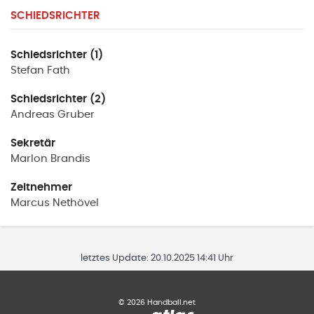
SCHIEDSRICHTER
Schiedsrichter (1)
Stefan
Fath
Schiedsrichter (2)
Andreas
Gruber
Sekretär
Marlon
Brandis
Zeitnehmer
Marcus
Nethövel
letztes Update:
20.10.2025 14:41 Uhr
©
2026
Handball.net