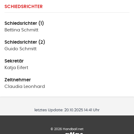
SCHIEDSRICHTER
Schiedsrichter (1)
Bettina
Schmitt
Schiedsrichter (2)
Guido
Schmitt
Sekretär
Katja
Eifert
Zeitnehmer
Claudia
Leonhard
letztes Update:
20.10.2025 14:41 Uhr
©
2026
Handball.net