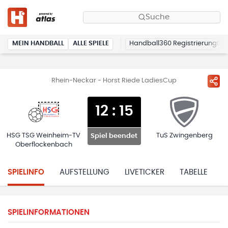
Suche
MEIN HANDBALL
ALLE SPIELE
Handball360 Registrierung
Rhein-Neckar - Horst Riede LadiesCup
12
:
15
HSG TSG Weinheim-TV
TuS Zwingenberg
Spiel beendet
Oberflockenbach
SPIELINFO
AUFSTELLUNG
LIVETICKER
TABELLE
H
SPIELINFORMATIONEN