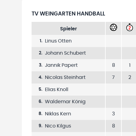
TV WEINGARTEN HANDBALL
Spieler
Linus Otten
1
.
Johann Schubert
2
.
Jannik Papert
8
1
3
.
Nicolas Steinhart
7
2
4
.
Elias Knoll
5
.
Waldemar König
6
.
Niklas Kern
3
8
.
Nico Kilgus
8
9
.