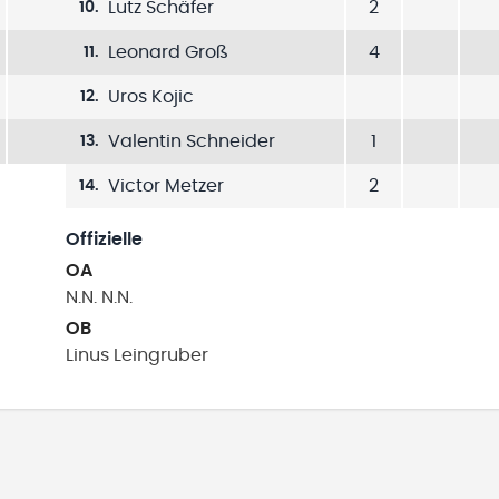
Lutz Schäfer
2
10
.
Leonard Groß
4
11
.
Uros Kojic
12
.
Valentin Schneider
1
13
.
Victor Metzer
2
14
.
Offizielle
OA
N.N.
N.N.
OB
Linus
Leingruber