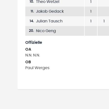
Theo Wetzel
1
10
.
Jakob Gedack
1
11
.
Julian Tausch
1
1
14
.
Nico Geng
20
.
Offizielle
OA
N.N.
N.N.
OB
Paul
Werges