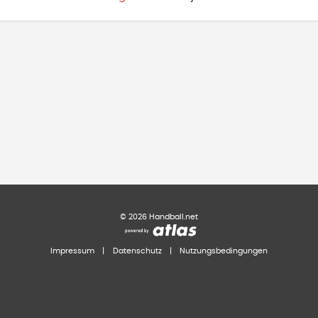
©
2026
Handball.net
Impressum
|
Datenschutz
|
Nutzungsbedingungen