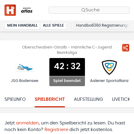
Suche
MEIN HANDBALL
ALLE SPIELE
Handball360 Registrierung
Oberschwaben-Ostalb - männliche C-Jugend
Bezirksliga
42
:
32
JSG Bodensee
Aalener Sportallianz
Spiel beendet
SPIELINFO
SPIELBERICHT
AUFSTELLUNG
LIVETICKE
Jetzt
anmelden
, um den Spielbericht zu lesen. Du hast
noch kein Konto?
Registriere
dich jetzt kostenlos.