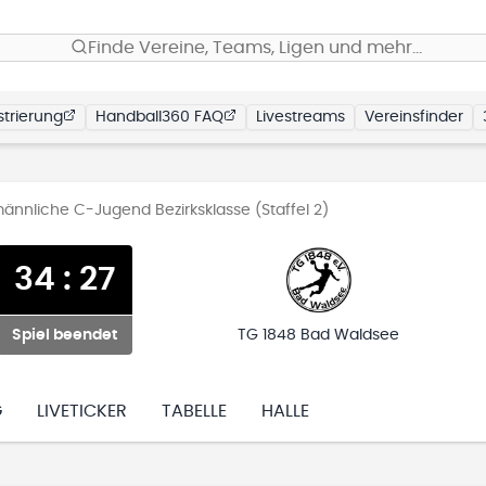
Finde Vereine, Teams, Ligen und mehr…
trierung
Handball360 FAQ
Livestreams
Vereinsfinder
nliche C-Jugend Bezirksklasse (Staffel 2)
34
:
27
Spiel beendet
TG 1848 Bad Waldsee
G
LIVETICKER
TABELLE
HALLE