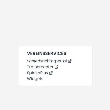
VEREINSSERVICES
Schiedsrichterportal
Trainercenter
SpielerPlus
Widgets