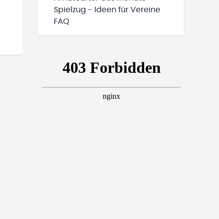
Spielzug - Ideen für Vereine
FAQ