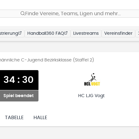
Finde Vereine, Teams, Ligen und mehr…
trierung
Handball360 FAQ
Livestreams
Vereinsfinder
nliche C-Jugend Bezirksklasse (Staffel 2)
34
:
30
Spiel beendet
HC LJG Vogt
TABELLE
HALLE