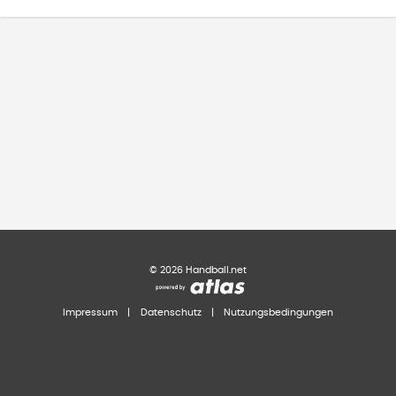
©
2026
Handball.net
Impressum
|
Datenschutz
|
Nutzungsbedingungen