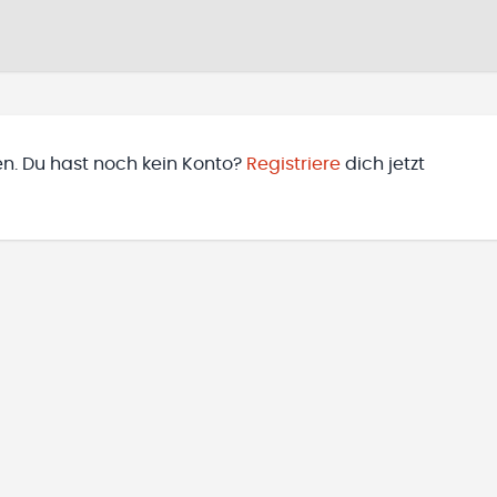
en. Du hast noch kein Konto?
Registriere
dich jetzt