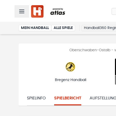
MEIN HANDBALL
ALLE SPIELE
Handball360 Regis
Oberschwaben-Ostalb - we
Bregenz Handball
SPIELINFO
SPIELBERICHT
AUFSTELLUN