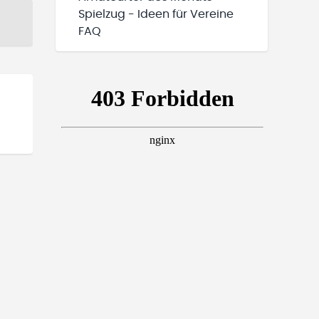
Spielzug - Ideen für Vereine
FAQ