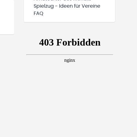
Spielzug - Ideen für Vereine
FAQ