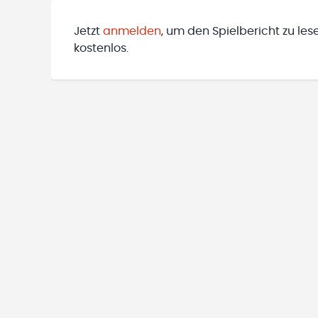
Jetzt
anmelden
, um den Spielbericht zu les
kostenlos.