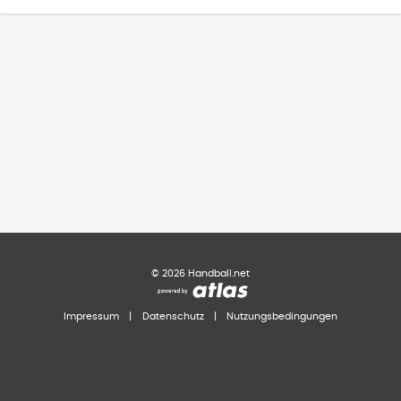
©
2026
Handball.net
Impressum
|
Datenschutz
|
Nutzungsbedingungen