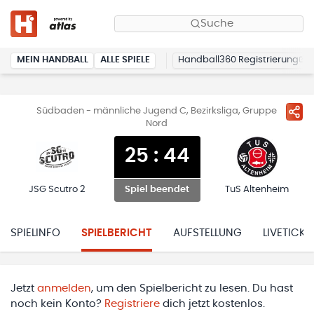
Suche
MEIN HANDBALL
ALLE SPIELE
Handball360 Registrierung
Südbaden - männliche Jugend C, Bezirksliga, Gruppe
Nord
25
:
44
JSG Scutro 2
TuS Altenheim
Spiel beendet
SPIELINFO
SPIELBERICHT
AUFSTELLUNG
LIVETICKE
Jetzt
anmelden
, um den Spielbericht zu lesen. Du hast
noch kein Konto?
Registriere
dich jetzt kostenlos.