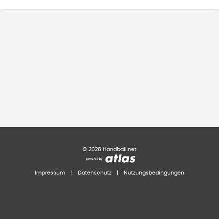
©
2026
Handball.net
Impressum
|
Datenschutz
|
Nutzungsbedingungen