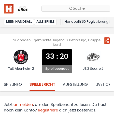
Suche
MEIN HANDBALL
ALLE SPIELE
Handball360 Registrierung
Südbaden - gemischte Jugend D, Bezirksliga, Gruppe
Nord
33
:
20
TuS Altenheim 2
JSG Scutro 2
Spiel beendet
SPIELINFO
SPIELBERICHT
AUFSTELLUNG
LIVETICKE
Jetzt
anmelden
, um den Spielbericht zu lesen. Du hast
noch kein Konto?
Registriere
dich jetzt kostenlos.