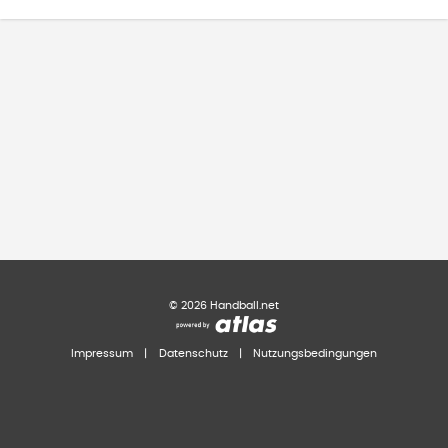
©
2026
Handball.net
Impressum
|
Datenschutz
|
Nutzungsbedingungen