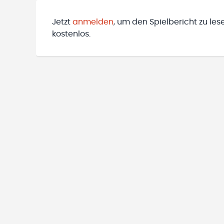
Jetzt
anmelden
, um den Spielbericht zu les
kostenlos.