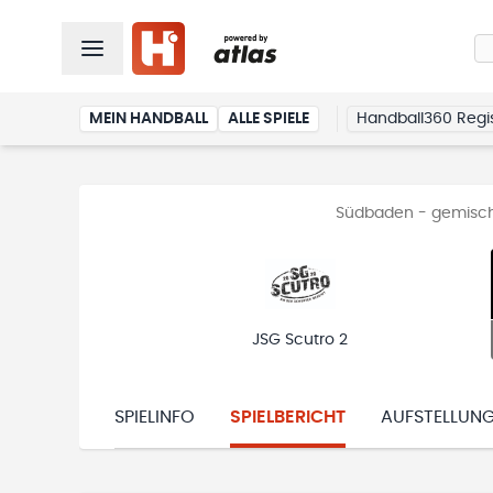
MEIN HANDBALL
ALLE SPIELE
Handball360 Regis
Südbaden - gemischt
JSG Scutro 2
SPIELINFO
SPIELBERICHT
AUFSTELLUN