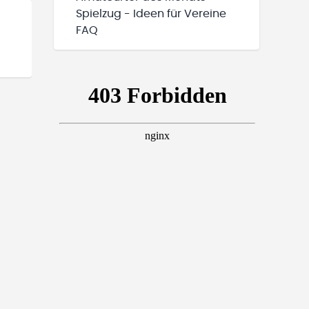
Spielzug - Ideen für Vereine
FAQ