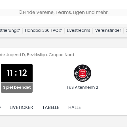
Finde Vereine, Teams, Ligen und mehr…
trierung
Handball360 FAQ
Livestreams
Vereinsfinder
e Jugend D, Bezirksliga, Gruppe Nord
11
:
12
Spiel beendet
TuS Altenheim 2
G
LIVETICKER
TABELLE
HALLE