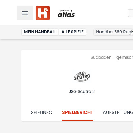
MEIN HANDBALL
ALLE SPIELE
Handball360 Regis
Südbaden - gemischt
JSG Scutro 2
SPIELINFO
SPIELBERICHT
AUFSTELLUN