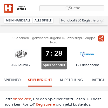
Suche
MEIN HANDBALL
ALLE SPIELE
Handball360 Registrierung
Südbaden - gemischte Jugend D, Bezirksliga, Gruppe
Nord
7
:
28
JSG Scutro 2
TV Friesenheim
Spiel beendet
SPIELINFO
SPIELBERICHT
AUFSTELLUNG
LIVETICKE
Jetzt
anmelden
, um den Spielbericht zu lesen. Du hast
noch kein Konto?
Registriere
dich jetzt kostenlos.