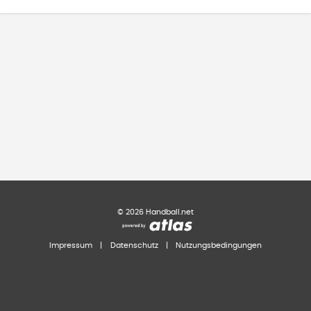
©
2026
Handball.net
Impressum
|
Datenschutz
|
Nutzungsbedingungen