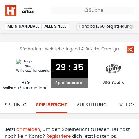
Suche
MEIN HANDBALL
ALLE SPIELE
Handball360 Registrierung
Südbaden - weibliche Jugend A, Bezirks-Oberliga
29
:
35
HSG
JSG Scutro
Spiel beendet
Willstätt/Hanauerland
SPIELINFO
SPIELBERICHT
AUFSTELLUNG
LIVETICKE
Jetzt
anmelden
, um den Spielbericht zu lesen. Du hast
noch kein Konto?
Registriere
dich jetzt kostenlos.